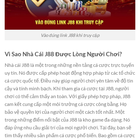
Vào đúng link J88 khi truy cập
Vì Sao Nhà Cái J88 Được Lòng Người Chơi?
Nhà cái J88 là một trong những nền tảng cá cược trực tuyến
uy tín. Nó được cấp phép hoạt động hợp pháp từ các tổ chức
cá cược quốc tế. Điều này giúp người chơi yên tâm về độ tin
cậy và tính minh bạch. Khi tham gia cá cược tại J88, người
chơi có thể cảm thấy an toàn. Với giấy phép hợp pháp, J88
cam kết cung cấp một môi trường cá cược công bằng. Họ
bảo vệ quyền lợi của người chơi một cách tốt nhất. Một
trong những điểm nổi bật của J88 là kho game đa dạng. Nó
đáp ứng nhu cầu giải trí của mọi người chơi. Tại đây, bạn sẽ
tìm thấy nhiều sản phẩm cá cược phổ biến. Bao gồm cá cược