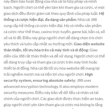
này đảm bảo hoạt động của nhà cái là hợp pháp và minh
bạch. Người chơi có thể yên tâm khi tham gia cá cược, vì mọi
giao dịch đều được giám sát theo quy định của pháp luật.
Hệ
thống cá cược hiện đại, đa dạng sản phẩm:
Nhà cái J88
cung cấp hệ thống cá cược hiện đại. Họ có nhiều sản phẩm
cá cược như thể thao, casino trực tuyến, game bài, bắn cá, xổ
số và lô đề. Điều này giúp người chơi dễ dàng chọn trò chơi
yêu thích và luôn cập nhật xu hướng mới.
Giao diện website
thân thiện, tối ưu hóa trên cả máy tính và di động:
Giao
diện của J88 rất thân thiện và dễ sử dụng. Người chơi có thể
dễ dàng truy cập và tham gia cá cược trên máy tính hoặc
thiết bị di động. Nhà cái đã tối ưu hóa website để mang lại
trải nghiệm mượt mà và tiện lợi cho người chơi.
High
security system, ensuring absolute safety:
J88 uses
advanced encryption technology. It also employs modern
security measures. Điều này bảo vệ dữ liệu cá nhân và tài
chính của người chơi. Các giao dịch được thực hiện an toàn,
giúp người chơi yên tâm tham gia cá cược mà không lo lắng