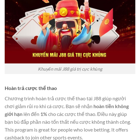
Khuyến mãi J88 giá trị cực khủng
Hoàn trả cược thể thao
Chương trình hoàn trả cược thể thao tại J88 giúp người
chơi giảm rủi ro khi cá cược. Bạn sẽ nhận
hoàn tiền không
giới hạn
lên đến
1%
cho các cược thể thao. Điều này giúp
bạn bù đắp phần nào tổn thất nếu cược không thành công.
This program is great for people who love betting. It offers
cashback to join other sports events.