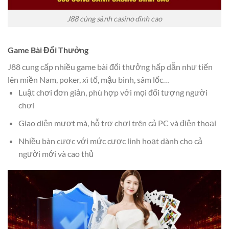
J88 cùng sảnh casino đỉnh cao
Game Bài Đổi Thưởng
J88 cung cấp nhiều game bài đổi thưởng hấp dẫn như tiến
lên miền Nam, poker, xì tố, mậu binh, sâm lốc…
Luật chơi đơn giản, phù hợp với mọi đối tượng người
chơi
Giao diện mượt mà, hỗ trợ chơi trên cả PC và điện thoại
Nhiều bàn cược với mức cược linh hoạt dành cho cả
người mới và cao thủ