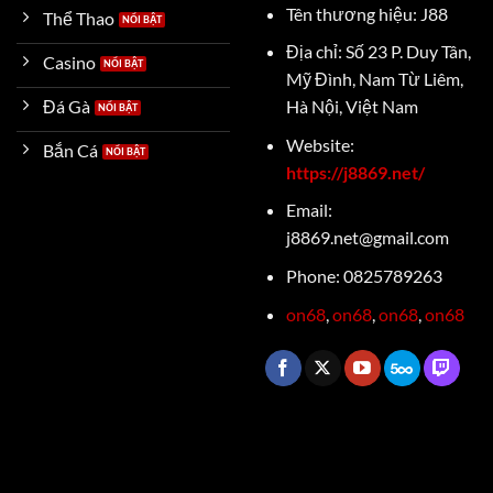
Tên thương hiệu: J88
Thể Thao
Địa chỉ: S
ố 23 P. Duy Tân,
Casino
Mỹ Đình, Nam Từ Liêm,
Hà Nội, Việt Nam
Đá Gà
Website:
Bắn Cá
https://j8869.net/
Email:
j8869.net@gmail.com
Phone:
0825789263
on68
,
on68
,
on68
,
on68