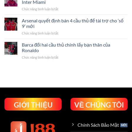
tiền
Inter Miami
Th3
Định
đạo
ở
Chức năng bình luận bị tắt
Tương
hàng
Messi
Lai
đầu
Chào
Arsenal quyết định bán 4 cầu thủ để tài trợ cho ‘số
Ancelotti,
Âu
13
Đón
Xabi
9’ mới
Gyokeres
Th3
Tài
Alonso
ở
Chức năng bình luận bị tắt
Năng
Có
Arsenal
Argentina
Thay
quyết
Barca đổi hai cầu thủ chính lấy bạn thân của
Mới
Thế?
13
định
Gia
Ronaldo
Th3
bán
Nhập
ở
Chức năng bình luận bị tắt
4
Inter
Barca
cầu
Miami
đổi
thủ
hai
để
cầu
tài
thủ
trợ
chính
cho
lấy
‘số
bạn
9’
thân
GIỚI THIỆU
VỀ CHÚNG TÔI
mới
của
Ronaldo
Chính Sách Bảo Mật