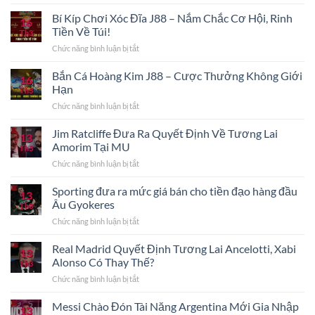
Kèo
Pháp
Phạt
Bí Kíp Chơi Xóc Đĩa J88 – Nắm Chắc Cơ Hội, Rinh
Điều
16
Góc
Trị
Tiền Về Túi!
Th3
–
Và
ở
Chức năng bình luận bị tắt
Trải
Phòng
Bí
Nghiệm
Ngừa
Kíp
Bắn Cá Hoàng Kim J88 – Cược Thưởng Không Giới
Cá
Bệnh
16
Chơi
Cược,
Hạn
Tật
Th3
Xóc
Tiền
ở
Chức năng bình luận bị tắt
Đĩa
Thưởng
Bắn
J88
Khủng
Cá
Jim Ratcliffe Đưa Ra Quyết Định Về Tương Lai
–
13
Hoàng
Nắm
Amorim Tại MU
Th3
Kim
Chắc
ở
Chức năng bình luận bị tắt
J88
Cơ
Jim
–
Hội,
Ratcliffe
Sporting đưa ra mức giá bán cho tiền đạo hàng đầu
Cược
Rinh
13
Đưa
Thưởng
Âu Gyokeres
Tiền
Th3
Ra
Không
Về
ở
Chức năng bình luận bị tắt
Quyết
Giới
Túi!
Sporting
Định
Hạn
đưa
Real Madrid Quyết Định Tương Lai Ancelotti, Xabi
Về
13
ra
Tương
Alonso Có Thay Thế?
Th3
mức
Lai
ở
Chức năng bình luận bị tắt
giá
Amorim
Real
bán
Tại
Madrid
Messi Chào Đón Tài Năng Argentina Mới Gia Nhập
cho
MU
13
Quyết