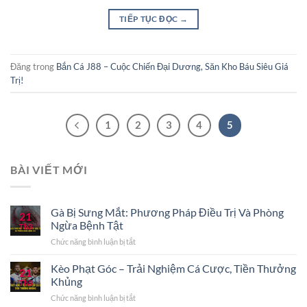
TIẾP TỤC ĐỌC
→
Đăng trong
Bắn Cá J88 – Cuộc Chiến Đại Dương, Săn Kho Báu Siêu Giá
Trị!
1
2
3
4
5
BÀI VIẾT MỚI
Gà Bị Sưng Mắt: Phương Pháp Điều Trị Và Phòng
21
Ngừa Bệnh Tật
Th3
ở
Chức năng bình luận bị tắt
Gà
Bị
Kèo Phạt Góc – Trải Nghiệm Cá Cược, Tiền Thưởng
21
Sưng
Khủng
Th3
Mắt:
ở
Chức năng bình luận bị tắt
Phương