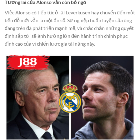
Tương lai của Alonso vẫn còn bỏ ngỏ
Việc Alonso có tiếp tục ở lại Leverkusen hay chuyển đến một
bến đỗ mới vẫn là một ẩn số. Sự nghiệp huấn luyện của ông
đang trên đà phát triển mạnh mẽ, và chắc chắn những quyết
định sắp tới sẽ ảnh hưởng lớn đến hành trình chinh phục
đỉnh cao của vị chiến lược gia tài năng này.