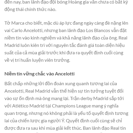
đến nay, ban lãnh đạo đội bóng Hoàng gia vẫn chưa có bất kỳ
động thái chính thức nào.
Tờ Marca cho biết, mặc dù áp lực đang ngày càng đè nặng lên
vai Carlo Ancelotti, nhưng ban lãnh đạo Los Blancos vẫn đặt
niềm tin vào kinh nghiệm và khả năng lãnh đạo của ông. Real
Madrid luôn kiên trì với nguyên tắc đánh giá toàn diện hiệu
suất của cả mùa giải trước khi đưa ra quyết định cuối cùng
về vị trí huấn luyện viên trưởng.
Niềm tin vững chắc vào Ancelotti
Bất chấp những lời đồn đoán xung quanh tương lai của
Ancelotti, Real Madrid vẫn thể hiện sự tin tưởng tuyệt đối
vào sự ổn định mà ông mang lại. Trận derby Madrid sắp tới
với Atlético Madrid tại Champions League mang ý nghĩa
quan trọng, nhưng nó không phải là yếu tố quyết định tương
lai của chiến lược gia người Ý. Quyết định cuối cùng sẽ chỉ
được đưa ra sau khi mùa giải kết thúc. Ban lãnh đạo Real tin