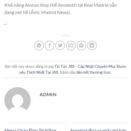
Khả năng Alonso thay thế Ancelotti tại Real Madrid vẫn
đang mơ hồ (Ảnh: Madrid News).
“`
Bài viết này được đăng trong
Tin Tức J88 - Cập Nhật Chuyên Mục Được
yêu Thích Nhất Tại J88
. Đánh dấu
liên kết thường trực
.
ADMIN
Messi Chào Đón Tài Năng
Sporting đưa ra mức giá bán