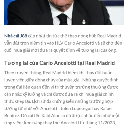
Nhà cái J88
cập nhật tin tức thể thao nóng hổi: Real Madrid
vẫn đặt trọn niềm tin vào HLV Carlo Ancelotti và sẽ chờ đến
cuối mùa giải mới đưa ra quyết định về tương lai của ông.
Tương lai của Carlo Ancelotti tại Real Madrid
Theo truyền thống, Real Madrid hiếm khi thay đổi huấn
luyện viên giữa dòng chảy của mùa giải. Những quyết định
trọng đại liên quan đến vị trí thuyền trưởng thường được
cân nhắc kỹ lưỡng và chỉ được đưa ra khi mùa giải chính
thức khép lại. Lịch sử đã chứng kiến những trường hợp
tương tự như với Ancelotti, Julen Lopetegui hay Rafael
Benítez. Dù cái tên Xabi Alonso đã được nhắc đến như một
ứng viên tiềm năng thay thế Ancelotti từ tháng 11/2023,