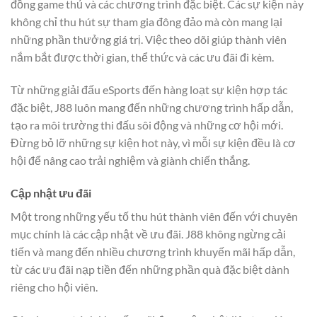
đồng game thủ và các chương trình đặc biệt. Các sự kiện này
không chỉ thu hút sự tham gia đông đảo mà còn mang lại
những phần thưởng giá trị. Việc theo dõi giúp thành viên
nắm bắt được thời gian, thể thức và các ưu đãi đi kèm.
Từ những giải đấu eSports đến hàng loạt sự kiện hợp tác
đặc biệt, J88 luôn mang đến những chương trình hấp dẫn,
tạo ra môi trường thi đấu sôi động và những cơ hội mới.
Đừng bỏ lỡ những sự kiện hot này, vì mỗi sự kiện đều là cơ
hội để nâng cao trải nghiệm và giành chiến thắng.
Cập nhật ưu đãi
Một trong những yếu tố thu hút thành viên đến với chuyên
mục chính là các cập nhật về ưu đãi. J88 không ngừng cải
tiến và mang đến nhiều chương trình khuyến mãi hấp dẫn,
từ các ưu đãi nạp tiền đến những phần quà đặc biệt dành
riêng cho hội viên.