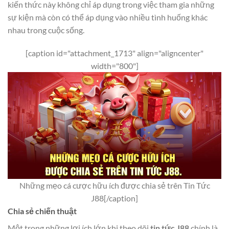
kiến thức này không chỉ áp dụng trong việc tham gia những
sự kiện mà còn có thể áp dụng vào nhiều tình huống khác
nhau trong cuộc sống.
[caption id="attachment_1713" align="aligncenter"
width="800"]
Những mẹo cá cược hữu ích được chia sẻ trên Tin Tức
J88[/caption]
Chia sẻ chiến thuật
Một trong những lợi ích lớn khi theo dõi
tin tức J88
chính là