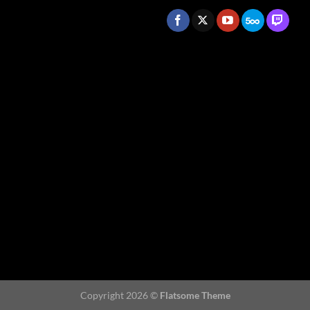
Copyright 2026 ©
Flatsome Theme