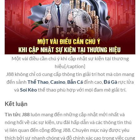
Một vài điều cần chú ý khi cập nhật sự kiện tại thương
hiệu[/caption]
J88 không chỉ có cung cấp thông tin giải trí hot mà còn mang
đến sảnh
Thể Thao
,
Casino
,
Bắn Cá
đỉnh cao,
Đá Gà
rực lửa
và
Soi Kèo
thể thao phù hợp với mọi đam mê giải trí.
Kết luận
Tin tức J88
luôn mang đến những cập nhật mới nhất và
nóng hổi về các sự kiện, ưu đãi hấp dẫn và các thông tin thú
vị liên quan đến cộng đồng J88. Chuyên mục này được yêu
thích bởi sự nhanh chóng và độ chính xác cao trong việc cung