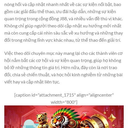
nóng hổi và cập nhật nhanh nhất về các sự kiện nổi bật, bao
gồm các giải đấu thể thao, ưu đãi hấp dẫn, những sự kiện
quan trọng trong cộng đồng J88, và nhiều vấn đề thú vị khác.
Không chỉ giúp người theo dõi cập nhật xu hướng mới nhất
mà còn cung cấp cái nhìn sâu sắc về xu hướng và những thay
đổi trong những lĩnh vực khác nhau, từ thể thao đến giải trí.
Việc theo dõi chuyên mục này mang lại cho các thành viên cơ
hội nắm bắt các cơ hội và sự kiện quan trọng, giúp họ không
bỏ lỡ những thông tin giá trị. Hơn nữa, đây còn là nơi trao
đổi, chia sẻ chiến thuật, và học hỏi kinh nghiệm từ những bài
viết hay và cập nhật liên tục.
[caption id="attachment_1715" align="aligncenter"
width="800"]