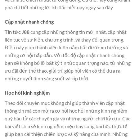
phá chi tiết những lợi ích đặc biệt này ngay sau đây.
Cập nhật nhanh chóng
Tin tức J88
cung cấp những thông tin mới nhất, cập nhật
liên tục về sự kiện, chương trình, và thay đổi quan trọng.
Điều này giúp thành viên luôn nắm bắt được xu hướng và
những cơ hội hấp dẫn. Với tốc độ cập nhật nhanh chóng,
bạn sẽ không bỏ lỡ bất kỳ tin tức quan trọng nào, từ những
ưu đãi đến thể thao, giải trí, giúp hội viên có thể đưa ra
những quyết định sáng suốt và kịp thời.
Học hỏi kinh nghiệm
Theo dõi chuyên mục không chỉ giúp thành viên cập nhật
thông tin mà còn mở ra cơ hội học hỏi những kinh nghiệm
quý báu từ các chuyên gia và những người chơi kỳ cựu. Các
bài viết chia sẻ kinh nghiệm, mẹo hay cùng bài học thực tế
giúp bạn cải thiện chiến lược và kỹ năng của mình. Những