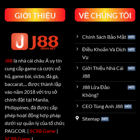
lấy
‘số
bạn
9’
thân
GIỚI THIỆU
VỀ CHÚNG TÔI
mới
của
Ronaldo
Chính Sách Bảo Mật
Điều Khoản Và Dịch
Vụ
J88
là nhà cái châu Á uy tín
Giới Thiệu Nhà Cái
cung cấp game cá cược nổ
J88
hũ, game bài, sicbo, đá gà,
baccarat,... được thành lập
J88 Lừa Đảo
vào năm 2018 với trụ sở
Không?
chính đặt tại Manila,
CEO Tùng Anh J88
Philippines, đã được cấp
phép hoạt động hợp pháp
Sitemap
dưới sự quản lý của tổ chức
PAGCOR. |
SC88 Game
|
SC88 Game
|