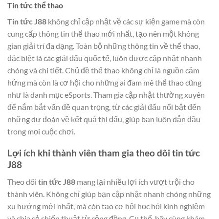
Tin tức thể thao
Tin tức J88
không chỉ cập nhật về các sự kiện game mà còn
cung cấp thông tin thể thao mới nhất, tạo nên một không
gian giải trí đa dạng. Toàn bộ những thông tin về thể thao,
đặc biệt là các giải đấu quốc tế, luôn được cập nhật nhanh
chóng và chi tiết. Chủ đề thể thao không chỉ là nguồn cảm
hứng mà còn là cơ hội cho những ai đam mê thể thao cũng
như là danh mục eSports. Tham gia cập nhật thường xuyên
để nắm bắt vấn đề quan trọng, từ các giải đấu nổi bật đến
những dự đoán về kết quả thi đấu, giúp bạn luôn dẫn đầu
trong mọi cuộc chơi.
Lợi ích khi thành viên tham gia theo dõi tin tức
J88
Theo dõi
tin tức J88
mang lại nhiều lợi ích vượt trội cho
thành viên. Không chỉ giúp bạn cập nhật nhanh chóng những
xu hướng mới nhất, mà còn tạo cơ hội học hỏi kinh nghiệm
và chia sẻ chiến thuật từ cộng đồng. Cụ thể, hãy cùng khám