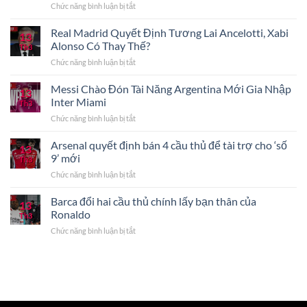
ở
Chức năng bình luận bị tắt
Quyết
Giới
Túi!
Sporting
Định
Hạn
đưa
Real Madrid Quyết Định Tương Lai Ancelotti, Xabi
Về
13
ra
Tương
Alonso Có Thay Thế?
Th3
mức
Lai
ở
Chức năng bình luận bị tắt
giá
Amorim
Real
bán
Tại
Madrid
Messi Chào Đón Tài Năng Argentina Mới Gia Nhập
cho
MU
13
Quyết
tiền
Inter Miami
Th3
Định
đạo
ở
Chức năng bình luận bị tắt
Tương
hàng
Messi
Lai
đầu
Chào
Arsenal quyết định bán 4 cầu thủ để tài trợ cho ‘số
Ancelotti,
Âu
13
Đón
Xabi
9’ mới
Gyokeres
Th3
Tài
Alonso
ở
Chức năng bình luận bị tắt
Năng
Có
Arsenal
Argentina
Thay
quyết
Barca đổi hai cầu thủ chính lấy bạn thân của
Mới
Thế?
13
định
Gia
Ronaldo
Th3
bán
Nhập
ở
Chức năng bình luận bị tắt
4
Inter
Barca
cầu
Miami
đổi
thủ
hai
để
cầu
tài
thủ
trợ
chính
cho