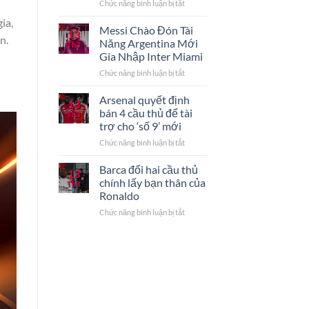
cho
ở
Chức năng bình luận bị tắt
tiền
Real
ia,
đạo
Madrid
Messi Chào Đón Tài
13
hàng
Quyết
ên.
Năng Argentina Mới
Th3
đầu
Định
Gia Nhập Inter Miami
Âu
Tương
Gyokeres
ở
Chức năng bình luận bị tắt
Lai
Messi
Ancelotti,
Chào
Xabi
Arsenal quyết định
13
Đón
Alonso
bán 4 cầu thủ để tài
Th3
Tài
Có
trợ cho ‘số 9’ mới
Năng
Thay
ở
Chức năng bình luận bị tắt
Argentina
Thế?
Arsenal
Mới
quyết
Gia
Barca đổi hai cầu thủ
13
định
Nhập
chính lấy bạn thân của
Th3
bán
Inter
Ronaldo
4
Miami
ở
Chức năng bình luận bị tắt
cầu
Barca
thủ
đổi
để
hai
tài
cầu
trợ
thủ
cho
chính
‘số
lấy
9’
bạn
mới