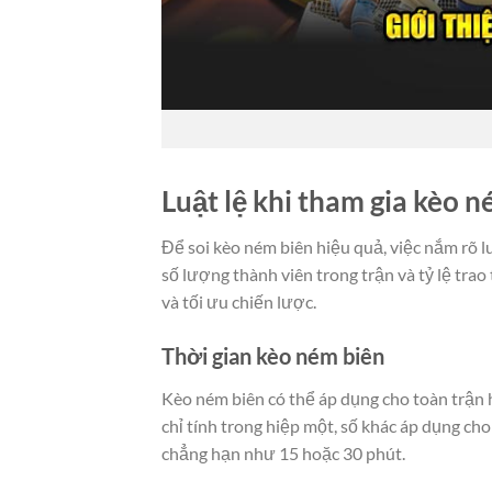
Luật lệ khi tham gia kèo n
Để soi kèo ném biên hiệu quả, việc nắm rõ lu
số lượng thành viên trong trận và tỷ lệ tra
và tối ưu chiến lược.
Thời gian kèo ném biên
Kèo ném biên có thể áp dụng cho toàn trận h
chỉ tính trong hiệp một, số khác áp dụng cho
chẳng hạn như 15 hoặc 30 phút.