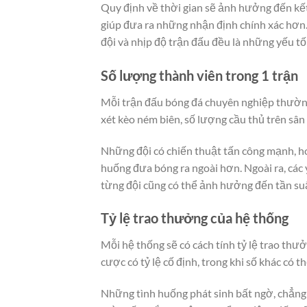
Quy định về thời gian sẽ ảnh hưởng đến kết 
giúp đưa ra những nhận định chính xác hơn. K
đội và nhịp độ trận đấu đều là những yếu tố
Số lượng thành viên trong 1 trận
Mỗi trận đấu bóng đá chuyên nghiệp thường c
xét kèo ném biên, số lượng cầu thủ trên sân 
Những đội có chiến thuật tấn công mạnh, hoặ
huống đưa bóng ra ngoài hơn. Ngoài ra, các 
từng đội cũng có thể ảnh hưởng đến tần suấ
Tỷ lệ trao thưởng của hệ thống
Mỗi hệ thống sẽ có cách tính tỷ lệ trao thư
cược có tỷ lệ cố định, trong khi số khác có 
Những tình huống phát sinh bất ngờ, chẳng h