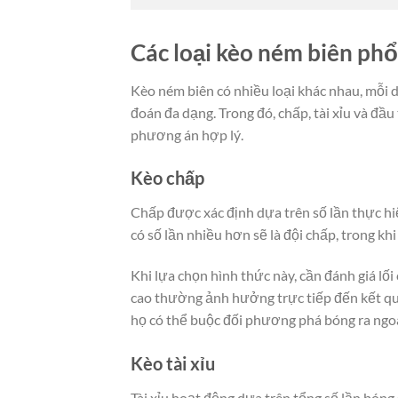
Các loại kèo ném biên phổ
Kèo ném biên có nhiều loại khác nhau, mỗ
đoán đa dạng. Trong đó, chấp, tài xỉu và đầu
phương án hợp lý.
Kèo chấp
Chấp được xác định dựa trên số lần thực hiệ
có số lần nhiều hơn sẽ là đội chấp, trong kh
Khi lựa chọn hình thức này, cần đánh giá lối
cao thường ảnh hưởng trực tiếp đến kết qu
họ có thể buộc đối phương phá bóng ra ngoà
Kèo tài xỉu
Tài xỉu hoạt động dựa trên tổng số lần bón