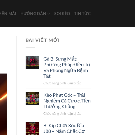
YẾN MÃI
HƯỚNG DẪN
SOI KÈO
TIN TỨC
BÀI VIẾT MỚI
Gà Bị Sưng Mắt:
21
Phương Pháp Điều Trị
Th3
Và Phòng Ngừa Bệnh
Tật
ở
Chức năng bình luận bị tắt
Gà
Bị
Kèo Phạt Góc – Trải
21
Sưng
Nghiệm Cá Cược, Tiền
Th3
Mắt:
Thưởng Khủng
Phương
ở
Chức năng bình luận bị tắt
Pháp
Kèo
Điều
Phạt
Trị
Bí Kíp Chơi Xóc Đĩa
16
Góc
Và
J88 – Nắm Chắc Cơ
Th3
–
Phòng