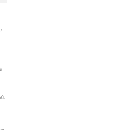
dự
ội
hủ,
ham