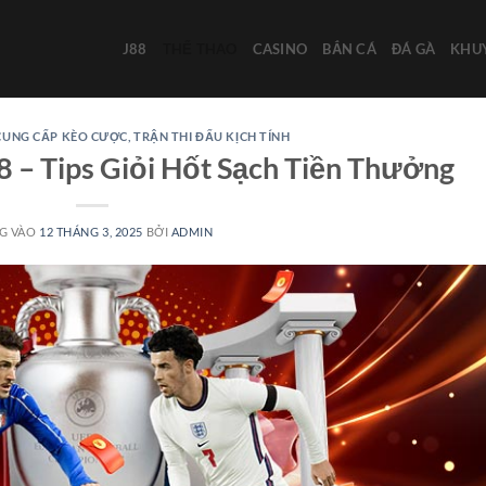
J88
THỂ THAO
CASINO
BẮN CÁ
ĐÁ GÀ
KHU
 CUNG CẤP KÈO CƯỢC, TRẬN THI ĐẤU KỊCH TÍNH
8 – Tips Giỏi Hốt Sạch Tiền Thưởng
G VÀO
12 THÁNG 3, 2025
BỞI
ADMIN