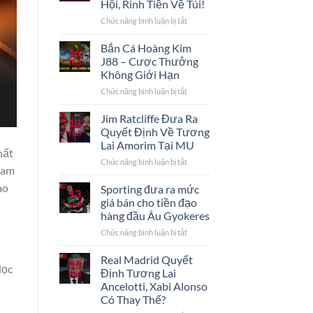
Hội, Rinh Tiền Về Túi!
Trải
Ngừa
ở
Chức năng bình luận bị tắt
Nghiệm
Bệnh
Bí
Cá
Tật
Kíp
Cược,
Bắn Cá Hoàng Kim
16
Chơi
Tiền
J88 – Cược Thưởng
Th3
Xóc
Thưởng
Không Giới Hạn
Đĩa
Khủng
ở
Chức năng bình luận bị tắt
J88
Bắn
–
Cá
Nắm
Jim Ratcliffe Đưa Ra
13
Hoàng
Chắc
Quyết Định Về Tương
Th3
Kim
Cơ
Lai Amorim Tại MU
J88
Hội,
ất
ở
Chức năng bình luận bị tắt
–
Rinh
ham
Jim
Cược
Tiền
Ratcliffe
Thưởng
ao
Về
Sporting đưa ra mức
13
Đưa
Không
Túi!
giá bán cho tiền đạo
Th3
Ra
Giới
hàng đầu Âu Gyokeres
Quyết
Hạn
ở
Chức năng bình luận bị tắt
Định
Sporting
Về
đưa
Tương
Real Madrid Quyết
13
dọc
ra
Lai
Định Tương Lai
Th3
mức
Amorim
Ancelotti, Xabi Alonso
giá
Tại
Có Thay Thế?
bán
MU