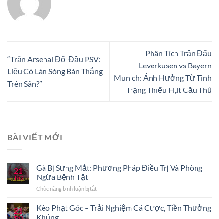
Phân Tích Trận Đấu
“Trận Arsenal Đối Đầu PSV:
Leverkusen vs Bayern
Liệu Có Làn Sóng Bàn Thắng
Munich: Ảnh Hưởng Từ Tình
Trên Sân?”
Trạng Thiếu Hụt Cầu Thủ
BÀI VIẾT MỚI
Gà Bị Sưng Mắt: Phương Pháp Điều Trị Và Phòng
21
Ngừa Bệnh Tật
Th3
ở
Chức năng bình luận bị tắt
Gà
Bị
Kèo Phạt Góc – Trải Nghiệm Cá Cược, Tiền Thưởng
21
Sưng
Khủng
Th3