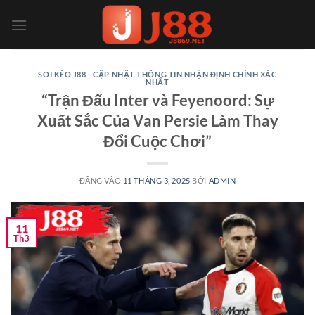
Bỏ
qua
nội
dung
SOI KÈO J88 - CẬP NHẬT THÔNG TIN NHẬN ĐỊNH CHÍNH XÁC
NHẤT
“Trận Đấu Inter và Feyenoord: Sự
Xuất Sắc Của Van Persie Làm Thay
Đổi Cuộc Chơi”
ĐĂNG VÀO
11 THÁNG 3, 2025
BỞI
ADMIN
11
Th3