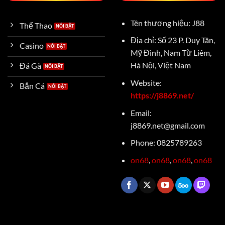
Tên thương hiệu: J88
Thể Thao
Địa chỉ: S
ố 23 P. Duy Tân,
Casino
Mỹ Đình, Nam Từ Liêm,
Hà Nội, Việt Nam
Đá Gà
Website:
Bắn Cá
https://j8869.net/
Email:
j8869.net@gmail.com
Phone:
0825789263
on68
,
on68
,
on68
,
on68