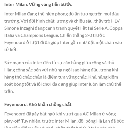
Inter Milan: Vững vàng tiến bước
Inter Milan đang thể hiện phong độ ấn tượng trên mọi đấu
trường. Với đội hình chất lượng và chiều sâu, thầy trò HLV
Simone Inzaghi đang cạnh tranh quyết liệt tại Serie A, Coppa
Italia và Champions League. Chiến thắng 2-0 trước
Feyenoord ở lượt đi đã giúp Inter gần như đặt một chân vào
tứ kết.
Sức mạnh của Inter đến từ sự cân bằng giữa công và thủ.
Hàng công sắc bén với những ngôi sao hàng đầu, trong khi
hàng thủ chắc chắn là điểm tựa vững chắc. Khả năng kiểm
soát bóng tốt và lối chơi đa dạng giúp Inter luôn làm chủ thế
trận.
Feyenoord: Khó khăn chồng chất
Feyenoord đã gây bất ngờ khi vượt qua AC Milan ở vòng
play-off. Tuy nhiên, trước Inter Milan, đội bóng Hà Lan đã bộc
lộ nhiều điểm yếu và phải nhận thất bại 0-2 trên sân nhà.