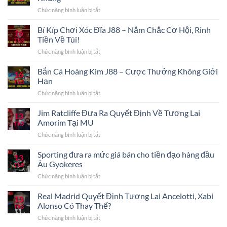
Mắt:
ở
Chức năng bình luận bị tắt
Phương
Kèo
Pháp
Phạt
Bí Kíp Chơi Xóc Đĩa J88 – Nắm Chắc Cơ Hội, Rinh
Điều
16
Góc
Trị
Tiền Về Túi!
Th3
–
Và
ở
Chức năng bình luận bị tắt
Trải
Phòng
Bí
Nghiệm
Ngừa
Kíp
Bắn Cá Hoàng Kim J88 – Cược Thưởng Không Giới
Cá
Bệnh
16
Chơi
Cược,
Hạn
Tật
Th3
Xóc
Tiền
ở
Chức năng bình luận bị tắt
Đĩa
Thưởng
Bắn
J88
Khủng
Cá
Jim Ratcliffe Đưa Ra Quyết Định Về Tương Lai
–
13
Hoàng
Nắm
Amorim Tại MU
Th3
Kim
Chắc
ở
Chức năng bình luận bị tắt
J88
Cơ
Jim
–
Hội,
Ratcliffe
Sporting đưa ra mức giá bán cho tiền đạo hàng đầu
Cược
Rinh
13
Đưa
Thưởng
Âu Gyokeres
Tiền
Th3
Ra
Không
Về
ở
Chức năng bình luận bị tắt
Quyết
Giới
Túi!
Sporting
Định
Hạn
đưa
Real Madrid Quyết Định Tương Lai Ancelotti, Xabi
Về
13
ra
Tương
Alonso Có Thay Thế?
Th3
mức
Lai
ở
Chức năng bình luận bị tắt
giá
Amorim
Real