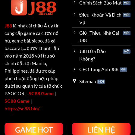
Chính Sách Bảo Mật
Điều Khoản Và Dịch
Vụ
J88
là nhà cái châu Á uy tín
Giới Thiệu Nhà Cái
cung cấp game cá cược nổ
J88
hũ, game bài, sicbo, đá gà,
baccarat,... được thành lập
J88 Lừa Đảo
vào năm 2018 với trụ sở
Không?
chính đặt tại Manila,
CEO Tùng Anh J88
Philippines, đã được cấp
phép hoạt động hợp pháp
Sitemap
dưới sự quản lý của tổ chức
PAGCOR. |
SC88 Game
|
SC88 Game
|
https://sc88.bio/
GAME HOT
LIÊN HỆ